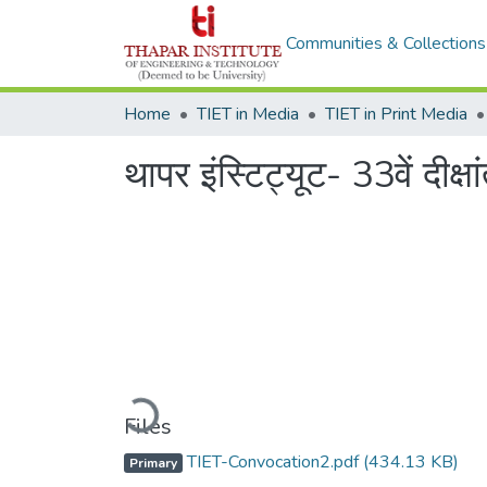
Communities & Collections
Home
TIET in Media
TIET in Print Media
थापर इंस्टिट्यूट- 33वें दीक्
Loading...
Files
TIET-Convocation2.pdf
(434.13 KB)
Primary